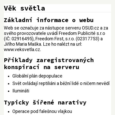
Věk světla
Základní informace o webu
Přejít na:
navigace
,
hledání
Web se označuje za nástupce serveru OSUD.cz a za
svého provozovatele uvádí Freedom Publicité s.r.o
(IČ: 02916495), Freedom First, s.r.o. (02317753) a
Jiřího Maria Maška. Lze ho nalézt na url:
www.veksvetla.cz.
Příklady zaregistrovaných
konspirací na serveru
Globální plán depopulace
Svět ovládají reptiliáni a běžní lidé o ničem nevědí
Ilumináti
Typicky šířené narativy
Operace pod falešnou vlajkou