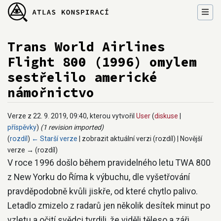
Trans World Airlines
Flight 800 (1996) omylem
sestřelilo americké
námořnictvo
Verze z 22. 9. 2019, 09:40, kterou vytvořil
User
(
diskuse
|
příspěvky
)
(1 revision imported)
(
rozdíl
)
← Starší verze
| zobrazit aktuální verzi (rozdíl) | Novější
verze → (rozdíl)
Přejít na:
navigace
,
hledání
V roce 1996 došlo během pravidelného letu TWA 800
z New Yorku do Říma k výbuchu, dle vyšetřování
pravděpodobně kvůli jiskře, od které chytlo palivo.
Letadlo zmizelo z radarů jen několik desítek minut po
vzletu a očití svědci tvrdili, že viděli těleso a záři