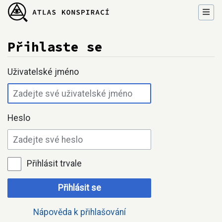
Přihlaste se
Přejít na:
navigace
,
hledání
Uživatelské jméno
Heslo
Přihlásit trvale
Přihlásit se
Nápověda k přihlašování