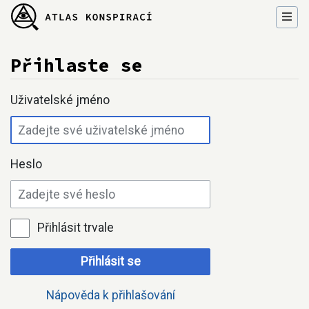
Přihlaste se
Přejít na:
navigace
,
hledání
Uživatelské jméno
Heslo
Přihlásit trvale
Přihlásit se
Nápověda k přihlašování