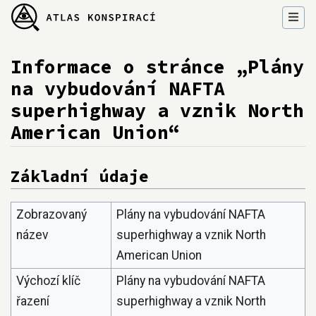
Informace o stránce „Plány
na vybudování NAFTA
superhighway a vznik North
American Union“
Přejít na:
navigace
,
hledání
Základní údaje
Zobrazovaný
Plány na vybudování NAFTA
název
superhighway a vznik North
American Union
Výchozí klíč
Plány na vybudování NAFTA
řazení
superhighway a vznik North