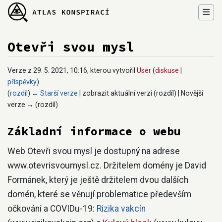
Otevři svou mysl
Verze z 29. 5. 2021, 10:16, kterou vytvořil
User
(
diskuse
|
příspěvky
)
(
rozdíl
)
← Starší verze
| zobrazit aktuální verzi (rozdíl) | Novější
verze → (rozdíl)
Přejít na:
navigace
,
hledání
Základní informace o webu
Web Otevři svou mysl je dostupný na adrese
www.otevrisvoumysl.cz. Držitelem domény je David
Formánek, který je ještě držitelem dvou dalších
domén, které se věnují problematice především
očkování a COVIDu-19:
Rizika vakcín