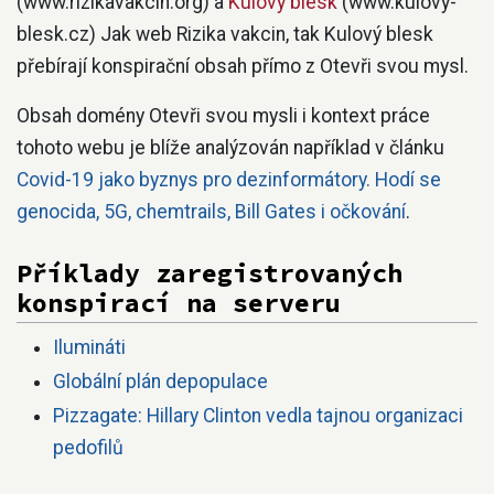
(www.rizikavakcin.org) a
Kulový blesk
(www.kulovy-
blesk.cz) Jak web Rizika vakcin, tak Kulový blesk
přebírají konspirační obsah přímo z Otevři svou mysl.
Obsah domény Otevři svou mysli i kontext práce
tohoto webu je blíže analýzován například v článku
Covid-19 jako byznys pro dezinformátory. Hodí se
genocida, 5G, chemtrails, Bill Gates i očkování
.
Příklady zaregistrovaných
konspirací na serveru
Ilumináti
Globální plán depopulace
Pizzagate: Hillary Clinton vedla tajnou organizaci
pedofilů