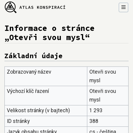
Informace o stránce
„Otevři svou mysl“
Přejít na:
navigace
,
hledání
Základní údaje
Zobrazovaný název
Otevři svou
mysl
Výchozí klíč řazení
Otevři svou
mysl
Velikost stránky (v bajtech)
1 293
ID stránky
388
Jazyk obsahu stránky
cs - čeština