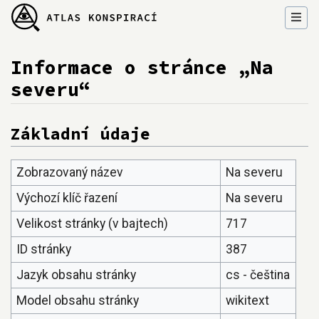
Informace o stránce „Na
severu“
Přejít na:
navigace
,
hledání
Základní údaje
Zobrazovaný název
Na severu
Výchozí klíč řazení
Na severu
Velikost stránky (v bajtech)
717
ID stránky
387
Jazyk obsahu stránky
cs - čeština
Model obsahu stránky
wikitext