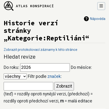
Nápověda
Historie verzí
stránky
„Kategorie:Reptiliáni“
Zobrazit protokolovací záznamy k této stránce
Přejít na:
navigace
,
hledání
Hledat revize
Do roku:
Do měsíce:
Filtr podle
značek
:
(teď) = rozdíly oproti nynější verzi, (předchozí) =
rozdíly oproti předchozí verzi,
m
= malá editace