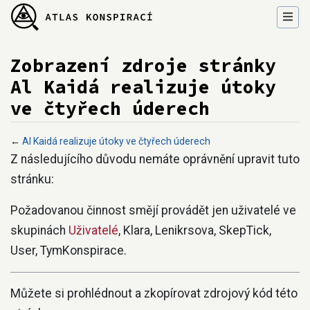
Zobrazení zdroje stránky
Al Kaidá realizuje útoky
ve čtyřech úderech
←
Al Kaidá realizuje útoky ve čtyřech úderech
Přejít na:
navigace
,
hledání
Z následujícího důvodu nemáte oprávnění upravit tuto
stránku:
Požadovanou činnost smějí provádět jen uživatelé ve
skupinách
Uživatelé
, Klara, Lenikrsova, SkepTick,
User, TymKonspirace.
Můžete si prohlédnout a zkopírovat zdrojový kód této